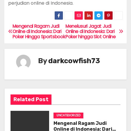
perjudian online di Indonesia.
Mengenal Ragam Judi
Menelusuri Jagat Judi
P
Online di Indonesia: Dari
Online di Indonesia: Dari
Poker Hingga Sportsbook
Poker hingga Slot Online
o
s
By
darkcowfish73
t
n
a
v
Related Post
i
UNCATEGORIZED
g
Mengenal Ragam Judi
Online di Indonesia: Dari