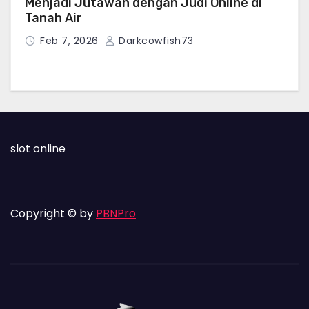
Menjadi Jutawan dengan Judi Online di
Tanah Air
Feb 7, 2026
Darkcowfish73
slot online
Copyright © by
PBNPro