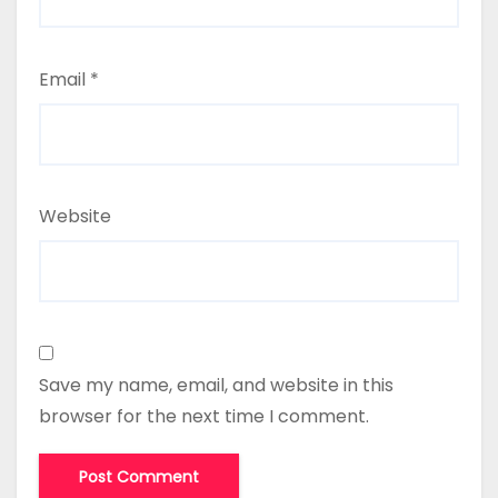
Email
*
Website
Save my name, email, and website in this
browser for the next time I comment.