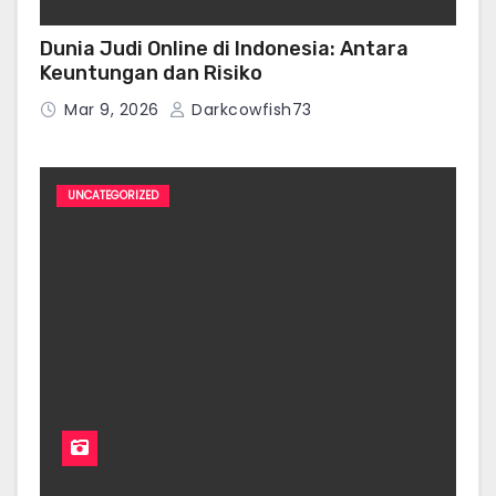
Dunia Judi Online di Indonesia: Antara
Keuntungan dan Risiko
Mar 9, 2026
Darkcowfish73
UNCATEGORIZED