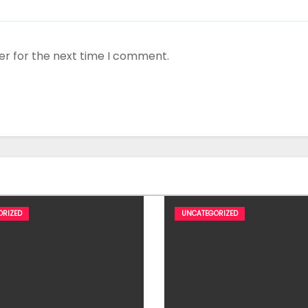
er for the next time I comment.
RIZED
UNCATEGORIZED