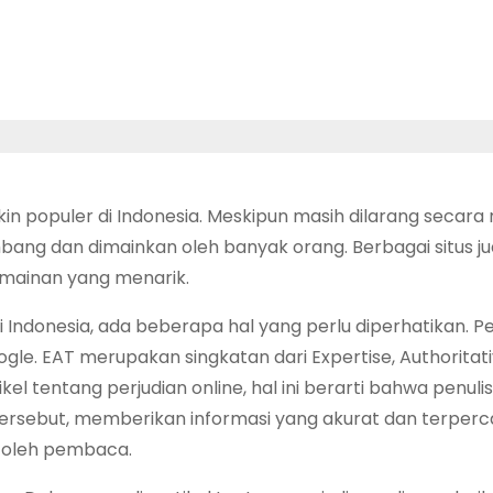
kin populer di Indonesia. Meskipun masih dilarang secara
bang dan dimainkan oleh banyak orang. Berbagai situs jud
ainan yang menarik.
di Indonesia, ada beberapa hal yang perlu diperhatikan. 
ogle. EAT merupakan singkatan dari Expertise, Authoritat
el tentang perjudian online, hal ini berarti bahwa penuli
ersebut, memberikan informasi yang akurat dan terperc
 oleh pembaca.