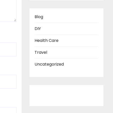
Blog
DIY
Health Care
Travel
Uncategorized