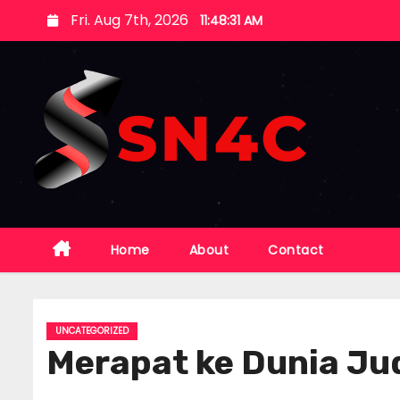
S
Fri. Aug 7th, 2026
11:48:32 AM
k
i
p
t
o
c
o
n
t
Home
About
Contact
e
n
t
UNCATEGORIZED
Merapat ke Dunia Jud