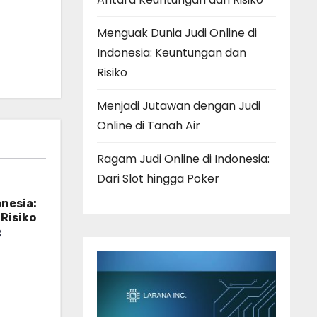
Menguak Dunia Judi Online di
Indonesia: Keuntungan dan
Risiko
Menjadi Jutawan dengan Judi
Online di Tanah Air
Ragam Judi Online di Indonesia:
Dari Slot hingga Poker
onesia:
Risiko
3