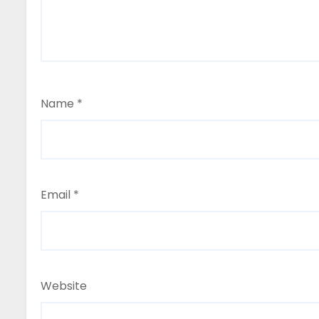
Name
*
Email
*
Website