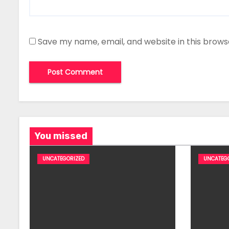
Save my name, email, and website in this brows
You missed
UNCATEGORIZED
UNCATEGO